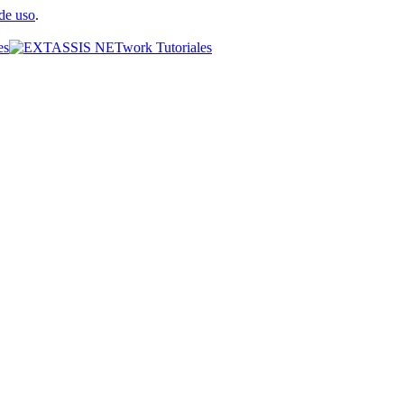
de uso
.