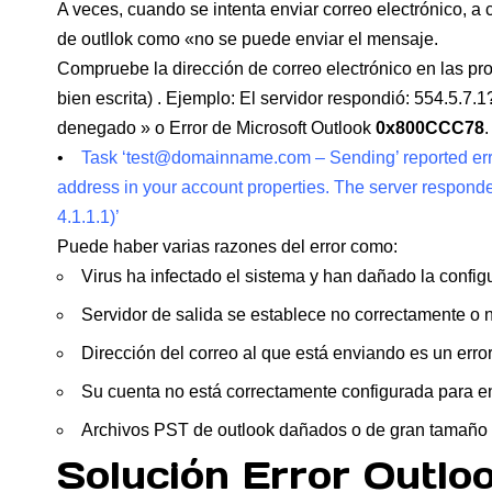
A veces, cuando se intenta enviar correo electrónico, a
de outllok como «no se puede enviar el mensaje.
Compruebe la dirección de correo electrónico en las prop
bien escrita) . Ejemplo: El servidor respondió: 554.5.
denegado » o Error de Microsoft Outlook
0x800CCC78
.
•
Task ‘test@domainname.com – Sending’ reported err
address in your account properties. The server respo
4.1.1.1)’
Puede haber varias razones del error como:
Virus ha infectado el sistema y han dañado la config
Servidor de salida se establece no correctamente o n
Dirección del correo al que está enviando es un erro
Su cuenta no está correctamente configurada para en
Archivos PST de outlook dañados o de gran tamaño
Solución Error Out