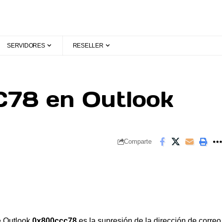
SERVIDORES
RESELLER
78 en Outlook
Comparte
de Outlook
0x800ccc78
es la supresión de la dirección de correo