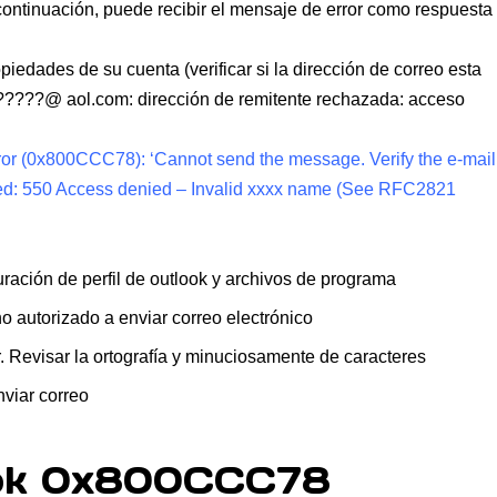
 continuación, puede recibir el mensaje de error como respuesta
iedades de su cuenta (verificar si la dirección de correo esta
7.1?????@ aol.com: dirección de remitente rechazada: acceso
or (0x800CCC78): ‘Cannot send the message. Verify the e-mail
nded: 550 Access denied – Invalid xxxx name (See RFC2821
uración de perfil de outlook y archivos de programa
o autorizado a enviar correo electrónico
r. Revisar la ortografía y minuciosamente de caracteres
viar correo
look 0x800CCC78