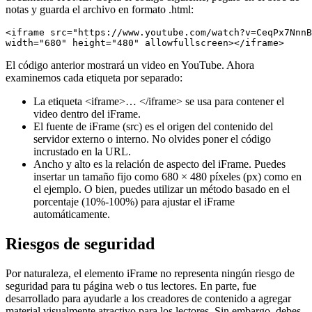
notas y guarda el archivo en formato .html:
<iframe src="https://www.youtube.com/watch?v=CeqPx7NnnB
width="680" height="480" allowfullscreen></iframe>
El código anterior mostrará un video en YouTube. Ahora
examinemos cada etiqueta por separado:
La etiqueta <iframe>… </iframe> se usa para contener el
video dentro del iFrame.
El fuente de iFrame (src) es el origen del contenido del
servidor externo o interno. No olvides poner el código
incrustado en la URL.
Ancho y alto es la relación de aspecto del iFrame. Puedes
insertar un tamaño fijo como 680 × 480 píxeles (px) como en
el ejemplo. O bien, puedes utilizar un método basado en el
porcentaje (10%-100%) para ajustar el iFrame
automáticamente.
Riesgos de seguridad
Por naturaleza, el elemento iFrame no representa ningún riesgo de
seguridad para tu página web o tus lectores. En parte, fue
desarrollado para ayudarle a los creadores de contenido a agregar
material visualmente atractivo para los lectores. Sin embargo, debes