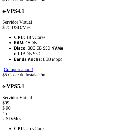
e-VPS4.1
Servidor Virtual
$
75
USD/Mes
CPU
: 18 vCores
RAM
: 48 GB
Disco:
300 GB SSD
NVMe
o 1 TB GB SSD
Banda Ancha:
800 Mbps
¡Comprar ahora!
$5 Coste de Instalación
e-VPS5.1
Servidor Virtual
$
99
$
90
45
USD/Mes
CPU
: 25 vCores