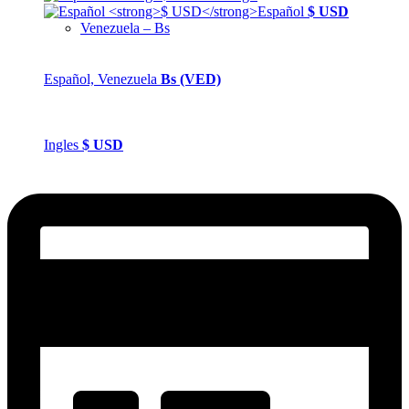
Español
$ USD
Venezuela – Bs
Español, Venezuela
Bs (VED)
Ingles
$
USD