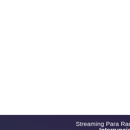
Crea tu app móvil sin costo adicional: APK para Google Play
y versión PWA incluidas
Streaming Para Ra
Interrupci