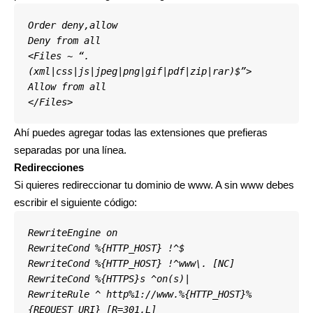
Order deny,allow
Deny from all
<Files ~ “.
(xml|css|js|jpeg|png|gif|pdf|zip|rar)$”>
Allow from all
</Files>
Ahí puedes agregar todas las extensiones que prefieras
separadas por una línea.
Redirecciones
Si quieres redireccionar tu dominio de www. A sin www debes
escribir el siguiente código:
RewriteEngine on
RewriteCond %{HTTP_HOST} !^$
RewriteCond %{HTTP_HOST} !^www\. [NC]
RewriteCond %{HTTPS}s ^on(s)|
RewriteRule ^ http%1://www.%{HTTP_HOST}%
{REQUEST_URI} [R=301,L]