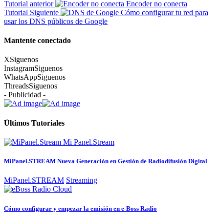
Tutorial anterior
Encoder no conecta
Tutorial Siguiente
Cómo configurar tu red para
usar los DNS públicos de Google
Mantente conectado
X
Siguenos
Instagram
Siguenos
WhatsApp
Siguenos
Threads
Siguenos
- Publicidad -
Últimos Tutoriales
MiPanel.STREAM Nueva Generación en Gestión de Radiodifusión Digital
MiPanel.STREAM
Streaming
Cómo configurar y empezar la emisión en e-Boss Radio