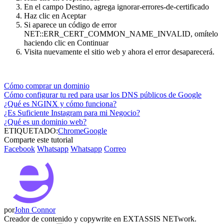
En el campo Destino, agrega ignorar-errores-de-certificado
Haz clic en Aceptar
Si aparece un código de error
NET::ERR_CERT_COMMON_NAME_INVALID, omítelo
haciendo clic en Continuar
Visita nuevamente el sitio web y ahora el error desaparecerá.
Cómo comprar un dominio
Cómo configurar tu red para usar los DNS públicos de Google
¿Qué es NGINX y cómo funciona?
¿Es Suficiente Instagram para mi Negocio?
¿Qué es un dominio web?
ETIQUETADO:
Chrome
Google
Comparte este tutorial
Facebook
Whatsapp
Whatsapp
Correo
por
John Connor
Creador de contenido y copywrite en EXTASSIS NETwork.