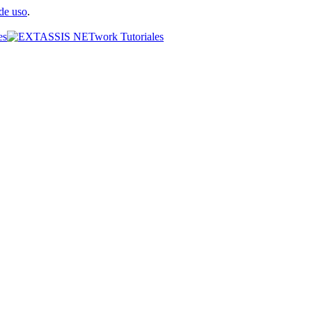
de uso
.