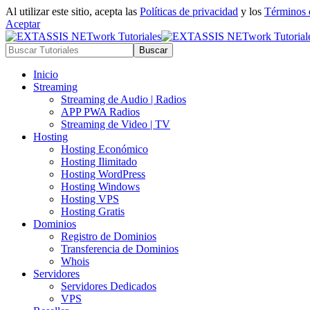
Al utilizar este sitio, acepta las
Políticas de privacidad
y los
Términos 
Aceptar
Inicio
Streaming
Streaming de Audio | Radios
APP PWA Radios
Streaming de Video | TV
Hosting
Hosting Económico
Hosting Ilimitado
Hosting WordPress
Hosting Windows
Hosting VPS
Hosting Gratis
Dominios
Registro de Dominios
Transferencia de Dominios
Whois
Servidores
Servidores Dedicados
VPS