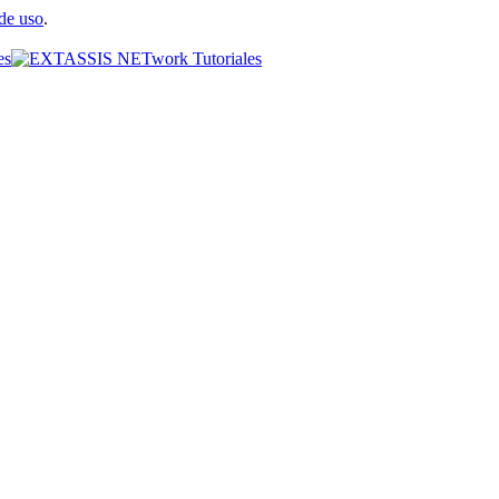
de uso
.