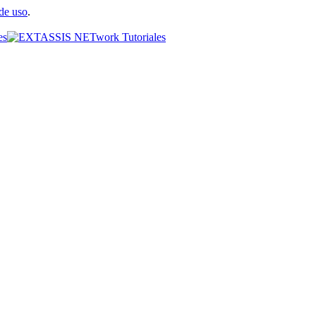
de uso
.