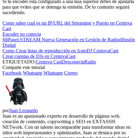
Si tu encoder esta configurado a una tasa superior debes de ajustarla
para que evites que se detenga tu emisión. De lo contrario seguirá
sucediendo.
Como saber cual es mi IP/URL del Streaming y Puerto en Centova
Cast
Encoder no conecta
MiPanel.STREAM Nueva Generación en Gestión de Radiodifusión
Digital
Como Crear listas de reproducción en AutoDJ CentovaCast
Crear cuentas de DJs en CentovaCast
ETIQUETADO:
Centova Cast
Desconecta
Radio
Comparte este tutorial
Facebook
Whatsapp
Whatsapp
Correo
por
Juan Leonardo
Juan es un apasionado experto en desarrollo de páginas web,
creación de contenido, copywriting y SEO en EXTASSIS
NETwork. Con un talento incomparable para transformar ideas en
sitios web impresionantes y optimizados, Juan se destaca por su