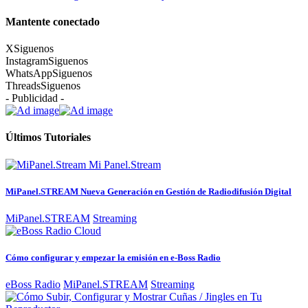
Mantente conectado
X
Siguenos
Instagram
Siguenos
WhatsApp
Siguenos
Threads
Siguenos
- Publicidad -
Últimos Tutoriales
MiPanel.STREAM Nueva Generación en Gestión de Radiodifusión Digital
MiPanel.STREAM
Streaming
Cómo configurar y empezar la emisión en e-Boss Radio
eBoss Radio
MiPanel.STREAM
Streaming