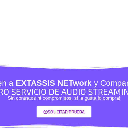
en a
EXTASSIS NETwork
y Compar
O SERVICIO DE AUDIO STREAMI
Sin contratos ni compromisos, si le gusta lo compra!
SOLICITAR PRUEBA