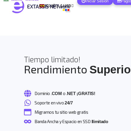
Iniciar Sesión
Pago
ESPAÑOL
$ USD
Tiempo limitado!
Rendimiento
Superio
Dominio .
o .
COM
NET ¡GRATIS!
Soporte en vivo
24/7
Migramos tu sitio web gratis
Banda Ancha y Espacio en SSD
Ilimitado