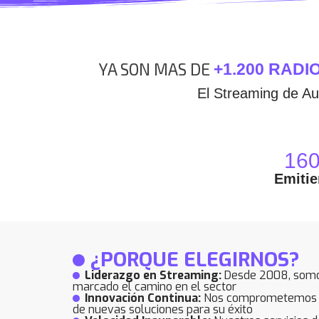
YA SON MAS DE
+1.200 RADI
El Streaming de A
160
Emitie
¿PORQUE ELEGIRNOS?
Liderazgo en Streaming:
Desde 2008, somos 
marcado el camino en el sector
Innovación Continua:
Nos comprometemos a i
de nuevas soluciones para su éxito