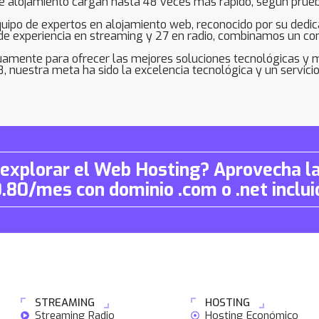
e alojamiento cargan hasta 48 veces más rápido, según prueba
ipo de expertos en alojamiento web, reconocido por su dedic
e experiencia en streaming y 27 en radio, combinamos un co
mente para ofrecer las mejores soluciones tecnológicas y man
nuestra meta ha sido la excelencia tecnológica y un servicio a
 explorar el Web Hosting? Aprovecha l
0.80/mes con dominio .com o .net inclui
STREAMING
HOSTING
Streaming Radio
Hosting Económico