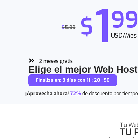
1
9
$
$
5.99
USD/Mes
2 meses gratis
Elige el mejor Web Host
Finaliza en: 3 días con 11 : 20 : 50
¡Aprovecha ahora!
72%
de descuento por tiempo
Tu Web
TU 