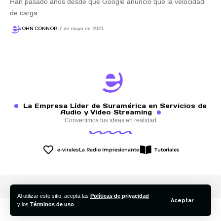
Han pasado años desde que Google anunció que la velocidad
de carga…
JOHN CONNOR
7 de mayo de 2021
La Empresa Líder de Suramérica en Servicios de
Audio y Video Streaming
Convertimos tus ideas en realidad
e-virales
La Radio Impresionante
Tutoriales
Copyright © 2025 EXTASSIS NETwork C.A. Todos los derechos reservados
Al utilizar este sitio, acepta las
Políticas de privacidad
Aceptar
y los
Términos de uso
.