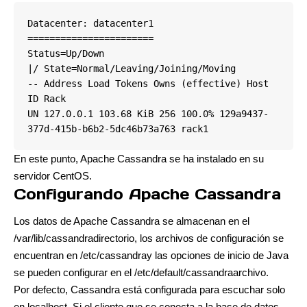
Datacenter: datacenter1

=======================

Status=Up/Down

|/ State=Normal/Leaving/Joining/Moving

-- Address Load Tokens Owns (effective) Host 
ID Rack

UN 127.0.0.1 103.68 KiB 256 100.0% 129a9437-
377d-415b-b6b2-5dc46b73a763 rack1
En este punto, Apache Cassandra se ha instalado en su
servidor CentOS.
Configurando Apache Cassandra
Los datos de Apache Cassandra se almacenan en el
/var/lib/cassandradirectorio, los archivos de configuración se
encuentran en /etc/cassandray las opciones de inicio de Java
se pueden configurar en el /etc/default/cassandraarchivo.
Por defecto, Cassandra está configurada para escuchar solo
en localhost. Si el cliente que se conecta a la base de datos