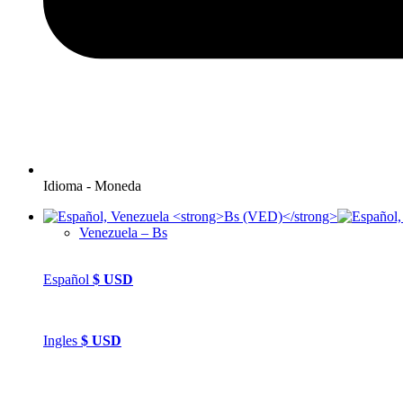
Idioma - Moneda
Venezuela – Bs
Español
$
USD
Ingles
$
USD