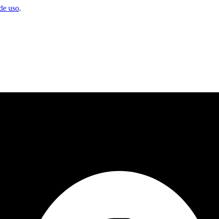
de uso
.