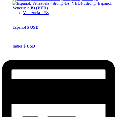
Español,
Venezuela
Bs (VED)
Venezuela – Bs
Español
$
USD
Ingles
$
USD